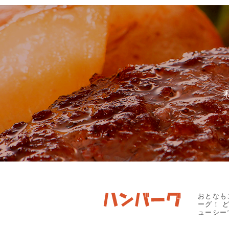
おとなも
ーグ！ 
ューシー