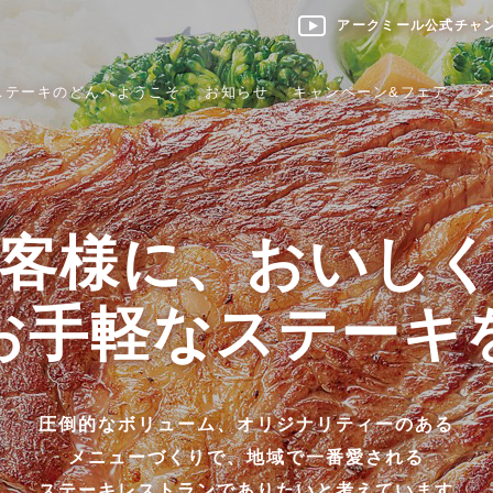
アークミール公式チャ
ステーキのどんへようこそ
お知らせ
キャンペーン&フェア
メ
客様に、おいし
お手軽なステーキ
圧倒的なボリューム、オリジナリティーのある
メニューづくりで、地域で一番愛される
ステーキレストランでありたいと考えています