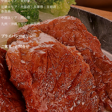
中部エリア：
長野県
近畿エリア：
大阪府
｜
兵庫県
｜
京都府
｜
奈良県
中国エリア：
岡山県
九州・沖縄エリア：
福岡県
プライバシーポリシー
ご意見・お問合せ