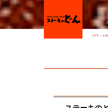
TOP
> お
ステーキの