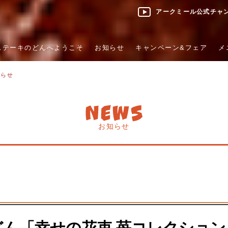
アークミール公式チャ
ステーキのどんへようこそ
お知らせ
キャンペーン&フェア
メ
知らせ
お知らせ
どん「幸せの花束 苺コレクション