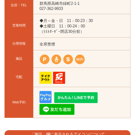
群馬県高崎市緑町2-1-1
住所・TEL
027-362-9933
◆月～金・日 11：00-23：30
営業時間
◆土曜日 11：00-24：00
（ﾗｽﾄｵｰﾀﾞｰ閉店30分前）
分煙情報
全席禁煙
施設
宅配
Web予約
「施設」欄に表示されるアイコンについて