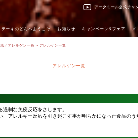
アークミール公式チャ
ステーキのどんへようこそ
お知らせ
キャンペーン&フェア
メ
産地／アレルゲン一覧
> アレルゲン一覧
アレルゲン一覧
る過剰な免疫反応をさします。
い、アレルギー反応を引き起こす事が明らかになった食品のう