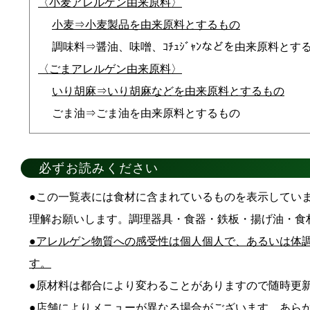
〈小麦アレルゲン由来原料〉
小麦⇒小麦製品を由来原料とするもの
調味料⇒醤油、味噌、ｺﾁｭｼﾞｬﾝなどを由来原料と
〈ごまアレルゲン由来原料〉
いり胡麻⇒いり胡麻などを由来原料とするもの
ごま油⇒ごま油を由来原料とするもの
必ずお読みください
この一覧表には食材に含まれているものを表示してい
理解お願いします。調理器具・食器・鉄板・揚げ油・食
アレルゲン物質への感受性は個人個人で、あるいは体
す。
原材料は都合により変わることがありますので随時更
店舗によりメニューが異なる場合がございます。あら